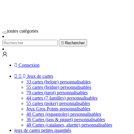
toutes catégories

Rechercher
Connexion


Jeux de cartes
33 cartes (belote) personnalisables
55 cartes (bridge) personnalisables
79 cartes (tarot) personnalisables
44 cartes (7 familles) personnalisables
55 cartes (poker) personnalisables
Jeux Gros Points personnalisables
40 Cartes (espagnoles) personnalisables
36 Cartes (jass & piquet) personnalisables
48 Cartes (catalanes, aluette) personnalisables
jeux de cartes petites quantités