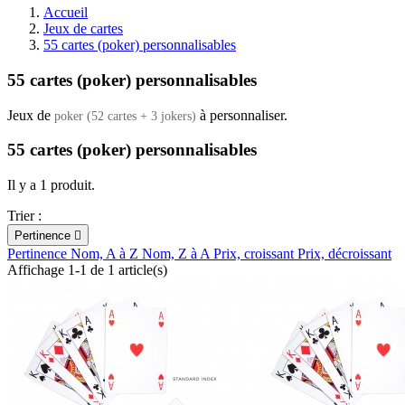
Accueil
Jeux de cartes
55 cartes (poker) personnalisables
55 cartes (poker) personnalisables
Jeux de
à personnaliser.
poker (52 cartes + 3 jokers)
55 cartes (poker) personnalisables
Il y a 1 produit.
Trier :
Pertinence

Pertinence
Nom, A à Z
Nom, Z à A
Prix, croissant
Prix, décroissant
Affichage 1-1 de 1 article(s)