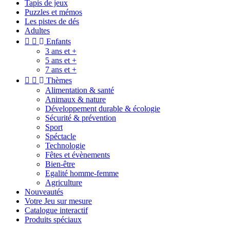
Tapis de jeux
Puzzles et mémos
Les pistes de dés
Adultes


Enfants
3 ans et +
5 ans et +
7 ans et +


Thèmes
Alimentation & santé
Animaux & nature
Développement durable & écologie
Sécurité & prévention
Sport
Spéctacle
Technologie
Fêtes et évènements
Bien-être
Egalité homme-femme
Agriculture
Nouveautés
Votre Jeu sur mesure
Catalogue interactif
Produits spéciaux