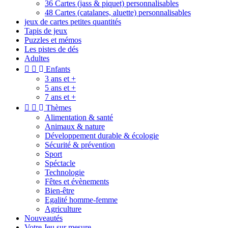
36 Cartes (jass & piquet) personnalisables
48 Cartes (catalanes, aluette) personnalisables
jeux de cartes petites quantités
Tapis de jeux
Puzzles et mémos
Les pistes de dés
Adultes


Enfants
3 ans et +
5 ans et +
7 ans et +


Thèmes
Alimentation & santé
Animaux & nature
Développement durable & écologie
Sécurité & prévention
Sport
Spéctacle
Technologie
Fêtes et évènements
Bien-être
Egalité homme-femme
Agriculture
Nouveautés
Votre Jeu sur mesure