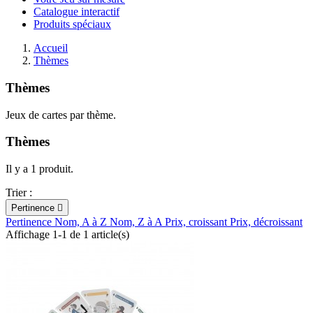
Catalogue interactif
Produits spéciaux
Accueil
Thèmes
Thèmes
Jeux de cartes par thème.
Thèmes
Il y a 1 produit.
Trier :
Pertinence

Pertinence
Nom, A à Z
Nom, Z à A
Prix, croissant
Prix, décroissant
Affichage 1-1 de 1 article(s)