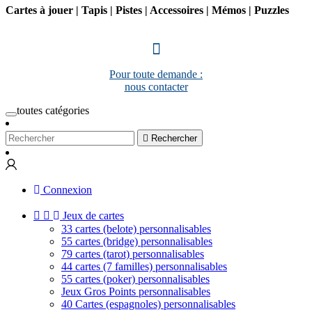
Cartes à jouer | Tapis | Pistes | Accessoires | Mémos | Puzzles
Pour toute demande :
nous contacter
toutes catégories

Rechercher
Connexion


Jeux de cartes
33 cartes (belote) personnalisables
55 cartes (bridge) personnalisables
79 cartes (tarot) personnalisables
44 cartes (7 familles) personnalisables
55 cartes (poker) personnalisables
Jeux Gros Points personnalisables
40 Cartes (espagnoles) personnalisables