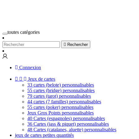
toutes catégories

Rechercher
Connexion


Jeux de cartes
33 cartes (belote) personnalisables
55 cartes (bridge) personnalisables
79 cartes (tarot) personnalisables
44 cartes (7 familles) personnalisables
55 cartes (poker) personnalisables
Jeux Gros Points personnalisables
40 Cartes (espagnoles) personnalisables
36 Cartes (jass & piquet) personnalisables
48 Cartes (catalanes, aluette) personnalisables
jeux de cartes petites quantités