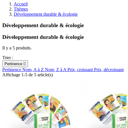
Accueil
Thèmes
Développement durable & écologie
Développement durable & écologie
Développement durable & écologie
Il y a 5 produits.
Trier :
Pertinence

Pertinence
Nom, A à Z
Nom, Z à A
Prix, croissant
Prix, décroissant
Affichage 1-5 de 5 article(s)