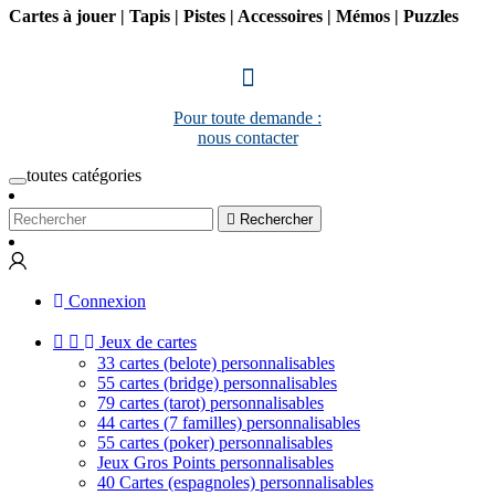
Cartes à jouer | Tapis | Pistes | Accessoires | Mémos | Puzzles
Pour toute demande :
nous contacter
toutes catégories

Rechercher
Connexion


Jeux de cartes
33 cartes (belote) personnalisables
55 cartes (bridge) personnalisables
79 cartes (tarot) personnalisables
44 cartes (7 familles) personnalisables
55 cartes (poker) personnalisables
Jeux Gros Points personnalisables
40 Cartes (espagnoles) personnalisables