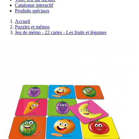
Catalogue interactif
Produits spéciaux
Accueil
Puzzles et mémos
Jeu de mémo - 22 cartes - Les fruits et légumes