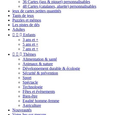
36 Cartes (jass & piquet) personnalisables
48 Cartes (catalanes, aluette) personnalisables
jeux de cartes petites quantités
Tapis de jeux
Puzzles et mémos
Les pistes de dés
Adultes


Enfants
3 ans et +
5 ans et +
7 ans et +


Thèmes
Alimentation & santé
Animaux & nature
Développement durable & écologie
Sécurité & prévention
Sport
Spéctacle
Technologie
Fêtes et évènements
Bien-être
Egalité homme-femme
Agriculture
Nouveautés
Votre Jeu sur mesure