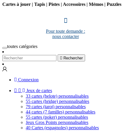
Cartes à jouer | Tapis | Pistes | Accessoires | Mémos | Puzzles
Pour toute demande :
nous contacter
toutes catégories

Rechercher
Connexion


Jeux de cartes
33 cartes (belote) personnalisables
55 cartes (bridge) personnalisables
79 cartes (tarot) personnalisables
44 cartes (7 familles) personnalisables
55 cartes (poker) personnalisables
Jeux Gros Points personnalisables
40 Cartes (espagnoles) personnalisables