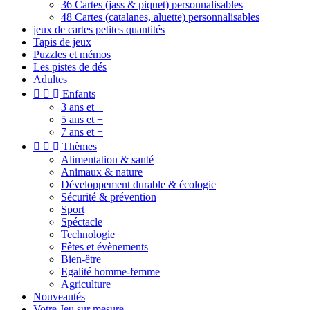
36 Cartes (jass & piquet) personnalisables
48 Cartes (catalanes, aluette) personnalisables
jeux de cartes petites quantités
Tapis de jeux
Puzzles et mémos
Les pistes de dés
Adultes


Enfants
3 ans et +
5 ans et +
7 ans et +


Thèmes
Alimentation & santé
Animaux & nature
Développement durable & écologie
Sécurité & prévention
Sport
Spéctacle
Technologie
Fêtes et évènements
Bien-être
Egalité homme-femme
Agriculture
Nouveautés
Votre Jeu sur mesure