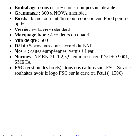
Emballage :
sous cello + étui carton personnalisable
Grammage :
300 g NOVA (monojet)
Bords :
blanc tournant 4mm ou monocouleur. Fond perdu en
option
Vernis :
recto/verso standard
Marquage type :
4 couleurs ou quadri
Min de qté :
500
Délai :
5 semaines après accord du BAT
Nos + :
cartes européennes, vernis à l’eau
Normes
: NF EN 71 .1,2,3,9; entreprise certifiée ISO 9001,
SMETA
FSC
(gestion des forêts) : tous nos cartons sont FSC. Si vous
souhaitez avoir le logo FSC sur la carte ou l'étui (+150€)