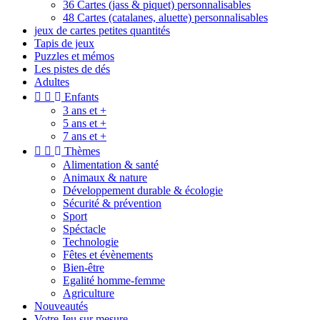
36 Cartes (jass & piquet) personnalisables
48 Cartes (catalanes, aluette) personnalisables
jeux de cartes petites quantités
Tapis de jeux
Puzzles et mémos
Les pistes de dés
Adultes


Enfants
3 ans et +
5 ans et +
7 ans et +


Thèmes
Alimentation & santé
Animaux & nature
Développement durable & écologie
Sécurité & prévention
Sport
Spéctacle
Technologie
Fêtes et évènements
Bien-être
Egalité homme-femme
Agriculture
Nouveautés
Votre Jeu sur mesure