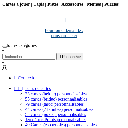
Cartes à jouer | Tapis | Pistes | Accessoires | Mémos | Puzzles
Pour toute demande :
nous contacter
toutes catégories

Rechercher
Connexion


Jeux de cartes
33 cartes (belote) personnalisables
55 cartes (bridge) personnalisables
79 cartes (tarot) personnalisables
44 cartes (7 familles) personnalisables
55 cartes (poker) personnalisables
Jeux Gros Points personnalisables
40 Cartes (espagnoles) personnalisables