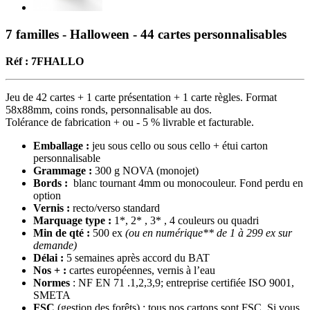
7 familles - Halloween - 44 cartes personnalisables
Réf : 7FHALLO
Jeu de 42 cartes + 1 carte présentation + 1 carte règles. Format
58x88mm, coins ronds, personnalisable au dos.
Tolérance de fabrication + ou - 5 % livrable et facturable.
Emballage :
jeu sous cello ou sous cello + étui carton
personnalisable
Grammage :
300 g NOVA (monojet)
Bords :
blanc tournant 4mm ou monocouleur. Fond perdu en
option
Vernis :
recto/verso standard
Marquage type :
1*, 2* , 3* , 4 couleurs ou quadri
Min de qté :
500 ex
(ou en numérique** de 1 à 299 ex sur
demande)
Délai :
5 semaines après accord du BAT
Nos + :
cartes européennes, vernis à l’eau
Normes
: NF EN 71 .1,2,3,9; entreprise certifiée ISO 9001,
SMETA
FSC
(gestion des forêts) : tous nos cartons sont FSC. Si vous