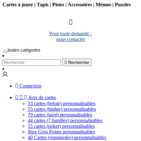
Cartes à jouer | Tapis | Pistes | Accessoires | Mémos | Puzzles
Pour toute demande :
nous contacter
toutes catégories

Rechercher
Connexion


Jeux de cartes
33 cartes (belote) personnalisables
55 cartes (bridge) personnalisables
79 cartes (tarot) personnalisables
44 cartes (7 familles) personnalisables
55 cartes (poker) personnalisables
Jeux Gros Points personnalisables
40 Cartes (espagnoles) personnalisables