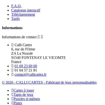
F.A.Q.
Catalogue interactif
Téléchargement
Tarifs
Informations
Informations de contact
Calli Cartes
6, rue de l'Orme
ZA La Nozole
91540 FONTENAY LE VICOMTE
France
01 69 23 60 60
01 64 57 21 81
contact@callicartes.fr
© 2026 - CALLI CARTES - Fabricant de jeux personnalisables
Cartes à jouer
Tapis de jeux
Puzzles et mémos
Pistes