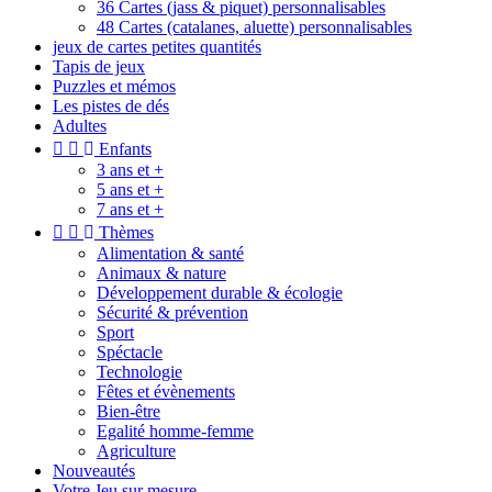
36 Cartes (jass & piquet) personnalisables
48 Cartes (catalanes, aluette) personnalisables
jeux de cartes petites quantités
Tapis de jeux
Puzzles et mémos
Les pistes de dés
Adultes


Enfants
3 ans et +
5 ans et +
7 ans et +


Thèmes
Alimentation & santé
Animaux & nature
Développement durable & écologie
Sécurité & prévention
Sport
Spéctacle
Technologie
Fêtes et évènements
Bien-être
Egalité homme-femme
Agriculture
Nouveautés
Votre Jeu sur mesure