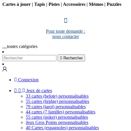
Cartes à jouer | Tapis | Pistes | Accessoires | Mémos | Puzzles
Pour toute demande :
nous contacter
toutes catégories

Rechercher
Connexion


Jeux de cartes
33 cartes (belote) personnalisables
55 cartes (bridge) personnalisables
79 cartes (tarot) personnalisables
44 cartes (7 familles) personnalisables
55 cartes (poker) personnalisables
Jeux Gros Points personnalisables
40 Cartes (espagnoles) personnalisables