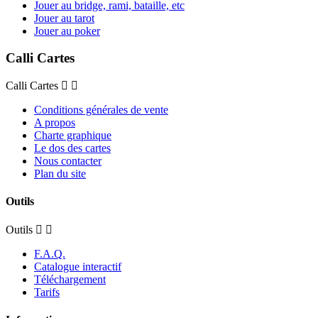
Jouer au bridge, rami, bataille, etc
Jouer au tarot
Jouer au poker
Calli Cartes
Calli Cartes
Conditions générales de vente
A propos
Charte graphique
Le dos des cartes
Nous contacter
Plan du site
Outils
Outils
F.A.Q.
Catalogue interactif
Téléchargement
Tarifs