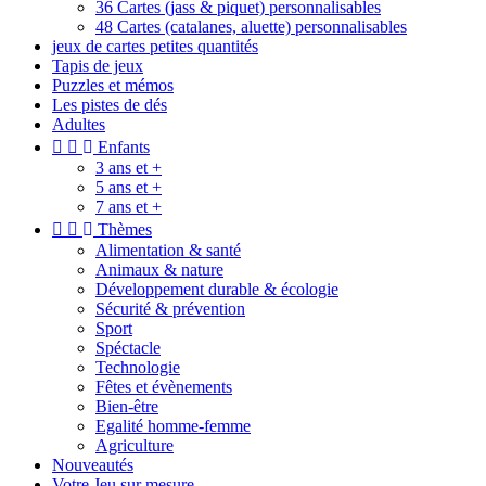
36 Cartes (jass & piquet) personnalisables
48 Cartes (catalanes, aluette) personnalisables
jeux de cartes petites quantités
Tapis de jeux
Puzzles et mémos
Les pistes de dés
Adultes


Enfants
3 ans et +
5 ans et +
7 ans et +


Thèmes
Alimentation & santé
Animaux & nature
Développement durable & écologie
Sécurité & prévention
Sport
Spéctacle
Technologie
Fêtes et évènements
Bien-être
Egalité homme-femme
Agriculture
Nouveautés
Votre Jeu sur mesure