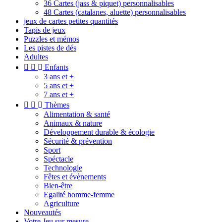
36 Cartes (jass & piquet) personnalisables
48 Cartes (catalanes, aluette) personnalisables
jeux de cartes petites quantités
Tapis de jeux
Puzzles et mémos
Les pistes de dés
Adultes


Enfants
3 ans et +
5 ans et +
7 ans et +


Thèmes
Alimentation & santé
Animaux & nature
Développement durable & écologie
Sécurité & prévention
Sport
Spéctacle
Technologie
Fêtes et évènements
Bien-être
Egalité homme-femme
Agriculture
Nouveautés
Votre Jeu sur mesure