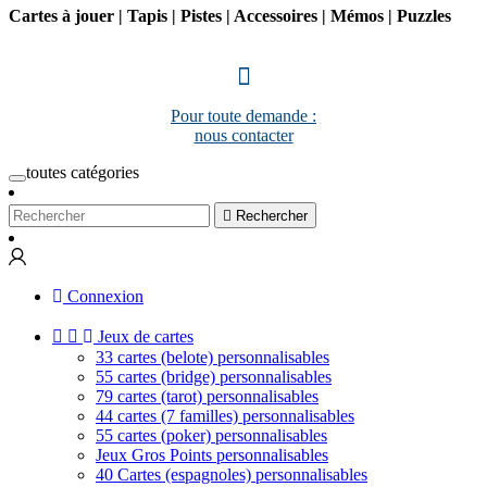
Cartes à jouer | Tapis | Pistes | Accessoires | Mémos | Puzzles
Pour toute demande :
nous contacter
toutes catégories

Rechercher
Connexion


Jeux de cartes
33 cartes (belote) personnalisables
55 cartes (bridge) personnalisables
79 cartes (tarot) personnalisables
44 cartes (7 familles) personnalisables
55 cartes (poker) personnalisables
Jeux Gros Points personnalisables
40 Cartes (espagnoles) personnalisables