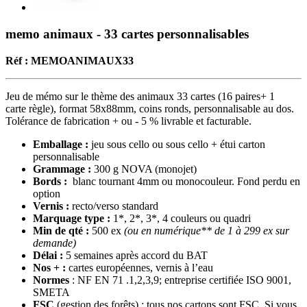
memo animaux - 33 cartes personnalisables
Réf : MEMOANIMAUX33
Jeu de mémo sur le thème des animaux 33 cartes (16 paires+ 1
carte règle), format 58x88mm, coins ronds, personnalisable au dos.
Tolérance de fabrication + ou - 5 % livrable et facturable.
Emballage :
jeu sous cello ou sous cello + étui carton
personnalisable
Grammage :
300 g NOVA (monojet)
Bords :
blanc tournant 4mm ou monocouleur. Fond perdu en
option
Vernis :
recto/verso standard
Marquage type :
1*, 2*, 3*, 4 couleurs ou quadri
Min de qté :
500 ex
(ou en numérique** de 1 à 299 ex sur
demande)
Délai :
5 semaines après accord du BAT
Nos + :
cartes européennes, vernis à l’eau
Normes
: NF EN 71 .1,2,3,9; entreprise certifiée ISO 9001,
SMETA
FSC
(gestion des forêts) : tous nos cartons sont FSC. Si vous