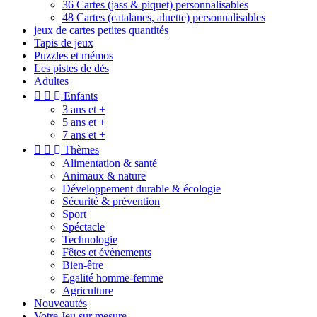
36 Cartes (jass & piquet) personnalisables
48 Cartes (catalanes, aluette) personnalisables
jeux de cartes petites quantités
Tapis de jeux
Puzzles et mémos
Les pistes de dés
Adultes


Enfants
3 ans et +
5 ans et +
7 ans et +


Thèmes
Alimentation & santé
Animaux & nature
Développement durable & écologie
Sécurité & prévention
Sport
Spéctacle
Technologie
Fêtes et évènements
Bien-être
Egalité homme-femme
Agriculture
Nouveautés
Votre Jeu sur mesure