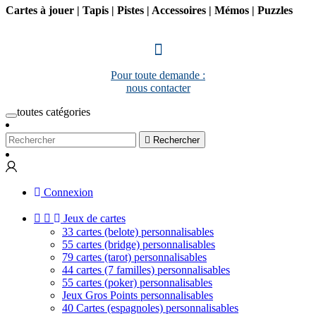
Cartes à jouer | Tapis | Pistes | Accessoires | Mémos | Puzzles
Pour toute demande :
nous contacter
toutes catégories

Rechercher
Connexion


Jeux de cartes
33 cartes (belote) personnalisables
55 cartes (bridge) personnalisables
79 cartes (tarot) personnalisables
44 cartes (7 familles) personnalisables
55 cartes (poker) personnalisables
Jeux Gros Points personnalisables
40 Cartes (espagnoles) personnalisables