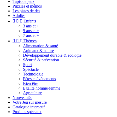
Tapis de jeux
Puzzles et mémos
Les pistes de dés
Adultes


Enfants
3 ans et +
5 ans et +
7 ans et +


Thèmes
Alimentation & santé
Animaux & nature
Développement durable & écologie
Sécurité & prévention
Sport
Spéctacle
Technologie
Fêtes et évènements
Bien-être
Egalité homme-femme
Agriculture
Nouveautés
Votre Jeu sur mesure
Catalogue interactif
Produits spéciaux