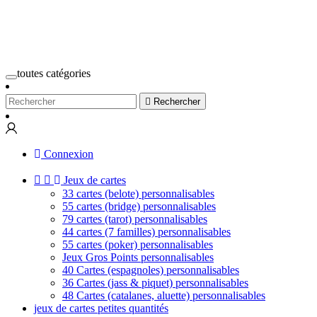
toutes catégories

Rechercher
Connexion


Jeux de cartes
33 cartes (belote) personnalisables
55 cartes (bridge) personnalisables
79 cartes (tarot) personnalisables
44 cartes (7 familles) personnalisables
55 cartes (poker) personnalisables
Jeux Gros Points personnalisables
40 Cartes (espagnoles) personnalisables
36 Cartes (jass & piquet) personnalisables
48 Cartes (catalanes, aluette) personnalisables
jeux de cartes petites quantités