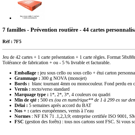
7 familles - Prévention routière - 44 cartes personnalis
Réf : 7F5
Jeu de 42 cartes + 1 carte présentation + 1 carte règles. Format 58x8
Tolérance de fabrication + ou - 5 % livrable et facturable.
Emballage :
jeu sous cello ou sous cello + étui carton personna
Grammage :
300 g NOVA (monojet)
Bords :
blanc tournant 4mm ou monocouleur. Fond perdu en o
Vernis :
recto/verso standard
Marquage type :
1*, 2*, 3*, 4 couleurs ou quadri
Min de qté :
500 ex
(ou en numérique** de 1 à 299 ex sur de
Délai :
5 semaines après accord du BAT
Nos + :
cartes européennes, vernis à l’eau
Normes
: NF EN 71 .1,2,3,9; entreprise certifiée ISO 9001,
FSC
(gestion des forêts) : tous nos cartons sont FSC. Si vous s