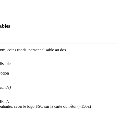
ables
8mm, coins ronds, personnalisable au dos.
lisable
ption
mande)
 SMETA
ouhaitez avoir le logo FSC sur la carte ou l'étui (+150€)