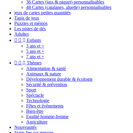
36 Cartes (jass & piquet) personnalisables
48 Cartes (catalanes, aluette) personnalisables
jeux de cartes petites quantités
Tapis de jeux
Puzzles et mémos
Les pistes de dés
Adultes


Enfants
3 ans et +
5 ans et +
7 ans et +


Thèmes
Alimentation & santé
Animaux & nature
Développement durable & écologie
Sécurité & prévention
Sport
Spéctacle
Technologie
Fêtes et évènements
Bien-être
Egalité homme-femme
Agriculture
Nouveautés
Votre Jeu sur mesure