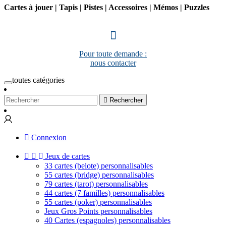
Cartes à jouer | Tapis | Pistes | Accessoires | Mémos | Puzzles
Pour toute demande :
nous contacter
toutes catégories

Rechercher
Connexion


Jeux de cartes
33 cartes (belote) personnalisables
55 cartes (bridge) personnalisables
79 cartes (tarot) personnalisables
44 cartes (7 familles) personnalisables
55 cartes (poker) personnalisables
Jeux Gros Points personnalisables
40 Cartes (espagnoles) personnalisables